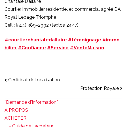
Chantale Dallaire
Courtier immobilier résidentiel et commercial agréé DA
Royal Lepage Triomphe
Cell : (514) 389-2992 (textos 24/7)
#courtierchantaledallaire
#témoignage
#immo
bilier
#Confiance
#Service
#VenteMaison
Navigation
Certificat de localisation
Protection Royale
de
l'article
*Demande d'information*
À PROPOS
ACHETER
- Guide de l'acheteur