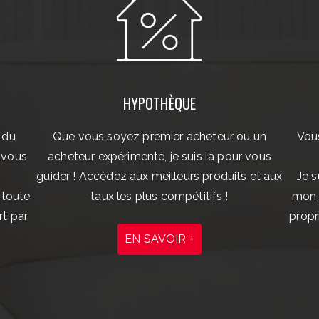
HYPOTHÈQUE
 du
Que vous soyez premier acheteur ou un
Vous
 vous
acheteur expérimenté, je suis là pour vous
guider ! Accédez aux meilleurs produits et aux
Je s
 toute
taux les plus compétitifs !
mon r
rt par
propr
EN SAVOIR +