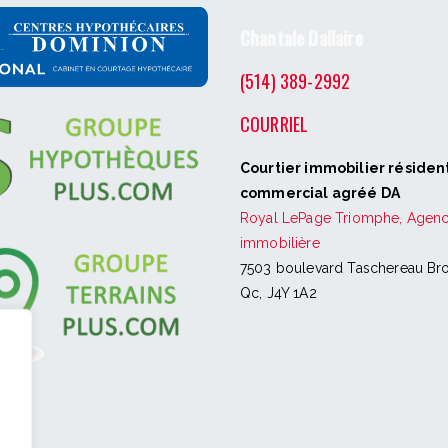
Chantale Dallaire
(514) 389-2992
COURRIEL
Courtier immobilier résident
commercial agréé DA
Royal LePage Triomphe, Agen
immobilière
7503 boulevard Taschereau Bro
Qc, J4Y 1A2
.