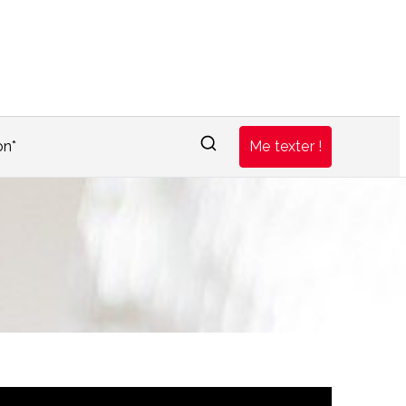
on*
Me texter !