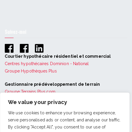
Suivez-moi
Courtier hypothécaire résidentiel et commercial
Centres hypothécaires Dominion - National
Groupe Hypothèques Plus
Gestionnaire prédéveloppement de terrain
Groupe Terrains Plus.com
We value your privacy
Photographe et auteure-compositrice-interprète
Webchant
&
Chantale Chante
We use cookies to enhance your browsing experience,
serve personalised ads or content, and analyse our traffic.
By clicking "Accept All", you consent to our use of